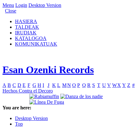
Menu
Login
Desktop Version
Close
HASIERA
TALDEAK
IRUDIAK
KATALOGOA
KOMUNIKATUAK
Esan Ozenki Records
A
B
C
D
E
F
G
H
I
J
K
L
M
N
O
P
Q
R
S
T
U
V
W
X
Y
Z
#
Hechos Contra el Decoro
You are here:
Desktop Version
Top