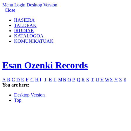
Menu
Login
Desktop Version
Close
HASIERA
TALDEAK
IRUDIAK
KATALOGOA
KOMUNIKATUAK
Esan Ozenki Records
A
B
C
D
E
F
G
H
I
J
K
L
M
N
O
P
Q
R
S
T
U
V
W
X
Y
Z
#
You are here:
Desktop Version
Top