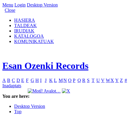
Menu
Login
Desktop Version
Close
HASIERA
TALDEAK
IRUDIAK
KATALOGOA
KOMUNIKATUAK
Esan Ozenki Records
A
B
C
D
E
F
G
H
I
J
K
L
M
N
O
P
Q
R
S
T
U
V
W
X
Y
Z
#
Inadaptats
You are here:
Desktop Version
Top