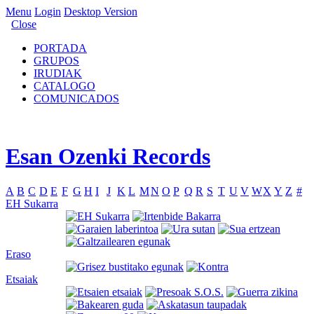
Menu
Login
Desktop Version
Close
PORTADA
GRUPOS
IRUDIAK
CATALOGO
COMUNICADOS
Esan Ozenki Records
A
B
C
D
E
F
G
H
I
J
K
L
M
N
O
P
Q
R
S
T
U
V
W
X
Y
Z
#
EH Sukarra
Eraso
Etsaiak