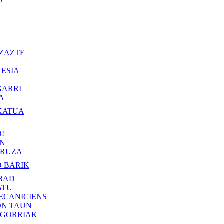
ZAZTE
I
ESIA
GARRI
A
KATUA
!
IN
RUZA
 BARIK
BAD
ATU
ECANICIENS
ON TAUN
 GORRIAK