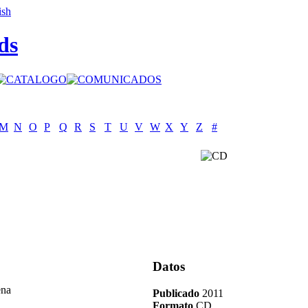
ds
M
N
O
P
Q
R
S
T
U
V
W
X
Y
Z
#
Datos
ena
Publicado
2011
Formato
CD