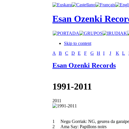
Esan Ozenki Recor
Skip to content
A
B
C
D
E
F
G
H
I
J
K
L
Esan Ozenki Records
1991-2011
2011
1
Negu Gorriak: NG, geurea da garaip
2
Ama Say: Papillons noirs