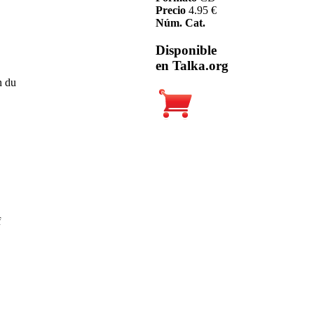
Precio
4.95 €
Núm. Cat.
Disponible
en Talka.org
n du
f