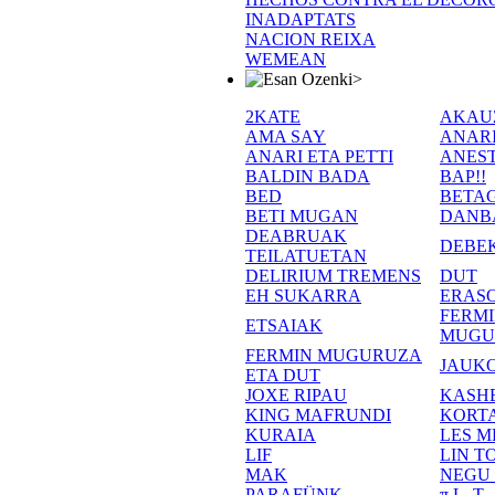
INADAPTATS
NACION REIXA
WEMEAN
>
2KATE
AKAU
AMA SAY
ANAR
ANARI ETA PETTI
ANEST
BALDIN BADA
BAP!!
BED
BETA
BETI MUGAN
DANB
DEABRUAK
DEBE
TEILATUETAN
DELIRIUM TREMENS
DUT
EH SUKARRA
ERASO
FERM
ETSAIAK
MUGU
FERMIN MUGURUZA
JAUKO
ETA DUT
JOXE RIPAU
KASH
KING MAFRUNDI
KORT
KURAIA
LES M
LIF
LIN T
MAK
NEGU
PARAFÜNK
π L. T.