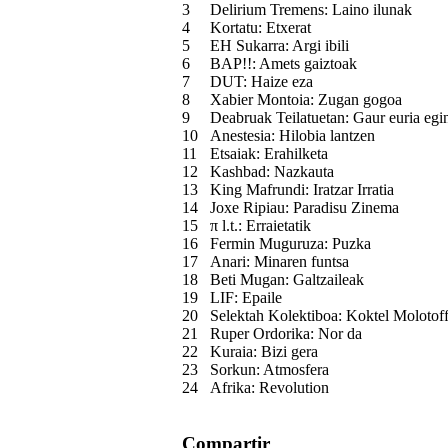
3
Delirium Tremens: Laino ilunak
4
Kortatu: Etxerat
5
EH Sukarra: Argi ibili
6
BAP!!: Amets gaiztoak
7
DUT: Haize eza
8
Xabier Montoia: Zugan gogoa
9
Deabruak Teilatuetan: Gaur euria egi
10
Anestesia: Hilobia lantzen
11
Etsaiak: Erahilketa
12
Kashbad: Nazkauta
13
King Mafrundi: Iratzar Irratia
14
Joxe Ripiau: Paradisu Zinema
15
π l.t.: Erraietatik
16
Fermin Muguruza: Puzka
17
Anari: Minaren funtsa
18
Beti Mugan: Galtzaileak
19
LIF: Epaile
20
Selektah Kolektiboa: Koktel Molotof
21
Ruper Ordorika: Nor da
22
Kuraia: Bizi gera
23
Sorkun: Atmosfera
24
Afrika: Revolution
Compartir