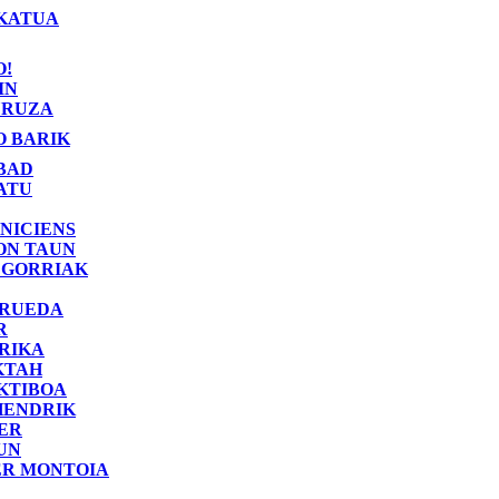
KATUA
O!
IN
RUZA
O BARIK
BAD
ATU
NICIENS
ON TAUN
 GORRIAK
 RUEDA
R
RIKA
KTAH
KTIBOA
HENDRIK
ER
UN
ER MONTOIA