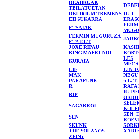
DEABRUAK
DEBE
TEILATUETAN
DELIRIUM TREMENS
DUT
EH SUKARRA
ERAS
FERM
ETSAIAK
MUGU
FERMIN MUGURUZA
JAUK
ETA DUT
JOXE RIPAU
KASH
KING MAFRUNDI
KORT
LES
KURAIA
MECA
LIF
LIN T
MAK
NEGU
PARAFÜNK
π L. T.
R
RAFA
RUPE
RIP
ORDO
SELE
SAGARROI
KOLE
SEN+
SEN
ROEV
SKUNK
SORK
THE SOLANOS
XABI
ZEIN?