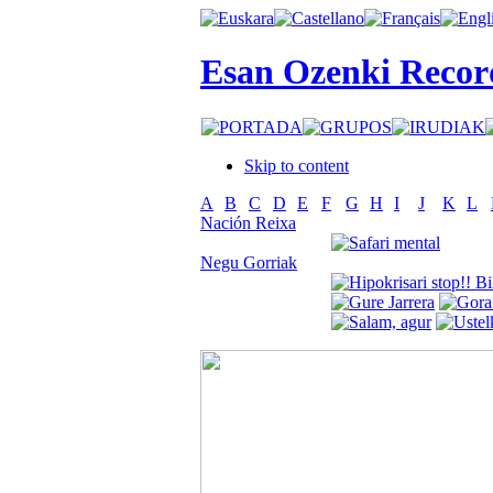
Esan Ozenki Recor
Skip to content
A
B
C
D
E
F
G
H
I
J
K
L
Nación Reixa
Negu Gorriak