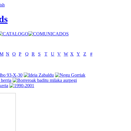
ds
M
N
O
P
Q
R
S
T
U
V
W
X
Y
Z
#