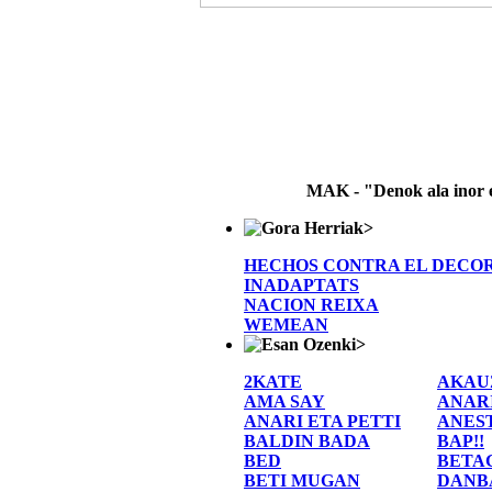
MAK - "Denok ala inor 
>
HECHOS CONTRA EL DECO
INADAPTATS
NACION REIXA
WEMEAN
>
2KATE
AKAU
AMA SAY
ANAR
ANARI ETA PETTI
ANES
BALDIN BADA
BAP!!
BED
BETA
BETI MUGAN
DANB