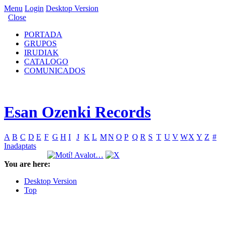
Menu
Login
Desktop Version
Close
PORTADA
GRUPOS
IRUDIAK
CATALOGO
COMUNICADOS
Esan Ozenki Records
A
B
C
D
E
F
G
H
I
J
K
L
M
N
O
P
Q
R
S
T
U
V
W
X
Y
Z
#
Inadaptats
You are here:
Desktop Version
Top