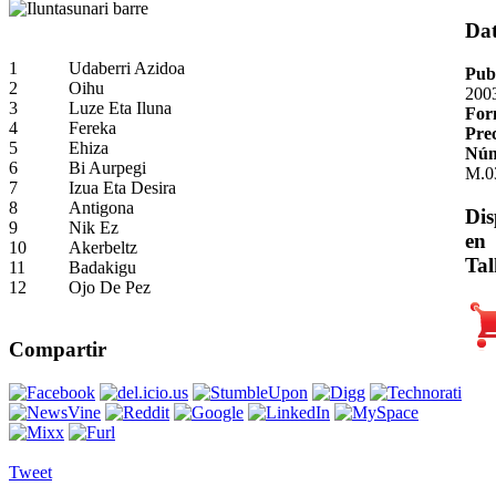
Da
1
Udaberri Azidoa
Pub
2
Oihu
200
3
Luze Eta Iluna
For
4
Fereka
Pre
5
Ehiza
Núm
6
Bi Aurpegi
M.0
7
Izua Eta Desira
8
Antigona
Dis
9
Nik Ez
en
10
Akerbeltz
Tal
11
Badakigu
12
Ojo De Pez
Compartir
Tweet