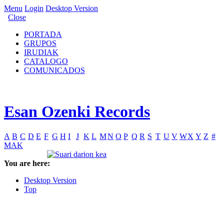
Menu
Login
Desktop Version
Close
PORTADA
GRUPOS
IRUDIAK
CATALOGO
COMUNICADOS
Esan Ozenki Records
A
B
C
D
E
F
G
H
I
J
K
L
M
N
O
P
Q
R
S
T
U
V
W
X
Y
Z
#
MAK
You are here:
Desktop Version
Top