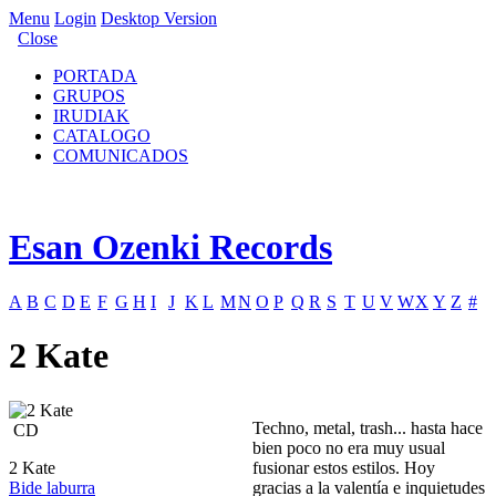
Menu
Login
Desktop Version
Close
PORTADA
GRUPOS
IRUDIAK
CATALOGO
COMUNICADOS
Esan Ozenki Records
A
B
C
D
E
F
G
H
I
J
K
L
M
N
O
P
Q
R
S
T
U
V
W
X
Y
Z
#
2 Kate
Techno, metal, trash... hasta hace
CD
bien poco no era muy usual
2 Kate
fusionar estos estilos. Hoy
Bide laburra
gracias a la valentía e inquietudes