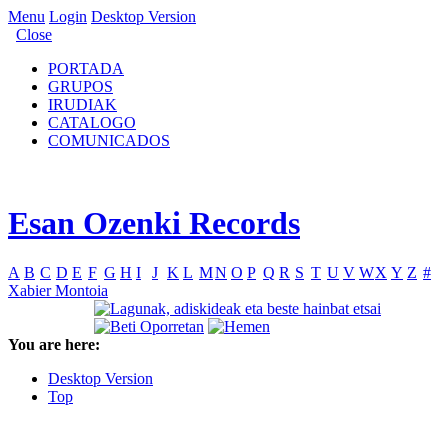
Menu
Login
Desktop Version
Close
PORTADA
GRUPOS
IRUDIAK
CATALOGO
COMUNICADOS
Esan Ozenki Records
A
B
C
D
E
F
G
H
I
J
K
L
M
N
O
P
Q
R
S
T
U
V
W
X
Y
Z
#
Xabier Montoia
You are here:
Desktop Version
Top