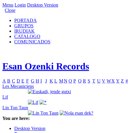
Menu
Login
Desktop Version
Close
PORTADA
GRUPOS
IRUDIAK
CATALOGO
COMUNICADOS
Esan Ozenki Records
A
B
C
D
E
F
G
H
I
J
K
L
M
N
O
P
Q
R
S
T
U
V
W
X
Y
Z
#
Les Mecaniciens
Lif
Lin Ton Taun
You are here:
Desktop Version