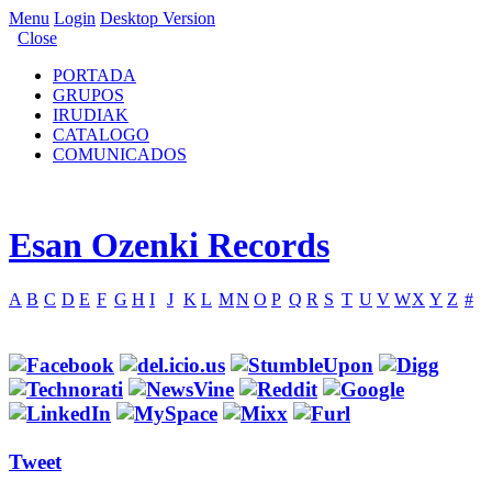
Menu
Login
Desktop Version
Close
PORTADA
GRUPOS
IRUDIAK
CATALOGO
COMUNICADOS
Esan Ozenki Records
A
B
C
D
E
F
G
H
I
J
K
L
M
N
O
P
Q
R
S
T
U
V
W
X
Y
Z
#
Tweet