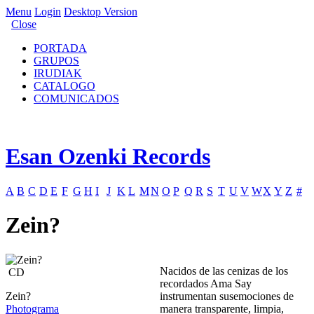
Menu
Login
Desktop Version
Close
PORTADA
GRUPOS
IRUDIAK
CATALOGO
COMUNICADOS
Esan Ozenki Records
A
B
C
D
E
F
G
H
I
J
K
L
M
N
O
P
Q
R
S
T
U
V
W
X
Y
Z
#
Zein?
Nacidos de las cenizas de los
CD
recordados Ama Say
Zein?
instrumentan susemociones de
Photograma
manera transparente, limpia,