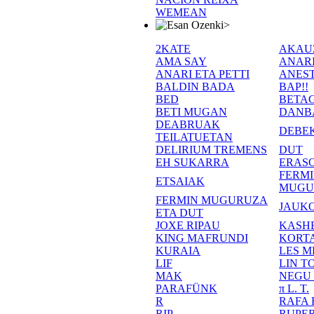
WEMEAN
>
2KATE
AKAU
AMA SAY
ANAR
ANARI ETA PETTI
ANEST
BALDIN BADA
BAP!!
BED
BETA
BETI MUGAN
DANB
DEABRUAK
DEBE
TEILATUETAN
DELIRIUM TREMENS
DUT
EH SUKARRA
ERASO
FERM
ETSAIAK
MUGU
FERMIN MUGURUZA
JAUKO
ETA DUT
JOXE RIPAU
KASH
KING MAFRUNDI
KORT
KURAIA
LES M
LIF
LIN T
MAK
NEGU
PARAFÜNK
π L. T.
R
RAFA
RIP
RUPE