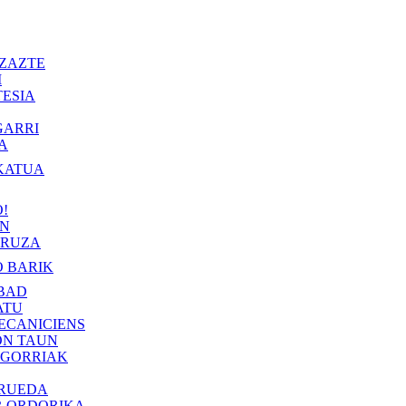
ZAZTE
I
ESIA
GARRI
A
KATUA
!
IN
RUZA
 BARIK
BAD
ATU
ECANICIENS
ON TAUN
 GORRIAK
 RUEDA
R ORDORIKA