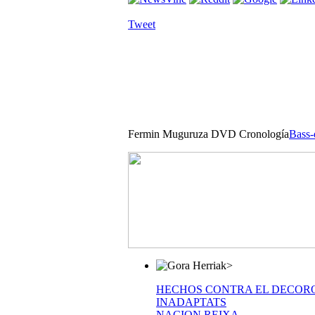
Tweet
Fermin Muguruza DVD Cronología
Bass-
>
HECHOS CONTRA EL DECOR
INADAPTATS
NACION REIXA