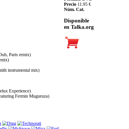
Precio
11.95 €
Núm. Cat.
Disponible
en Talka.org
Dub, Paris remix)
emix)
ith instrumental mix)
elux Experience)
featuring Fermin Muguruza)