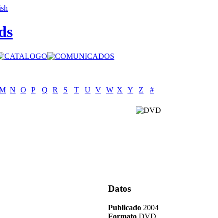
ds
M
N
O
P
Q
R
S
T
U
V
W
X
Y
Z
#
Datos
Publicado
2004
Formato
DVD