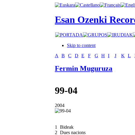
Esan Ozenki Recor
Skip to content
A
B
C
D
E
F
G
H
I
J
K
L
Fermin Muguruza
99-04
2004
1
Bideak
2
Dues nacions