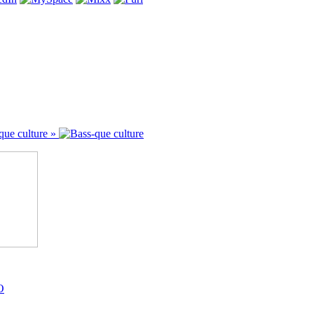
que culture »
O