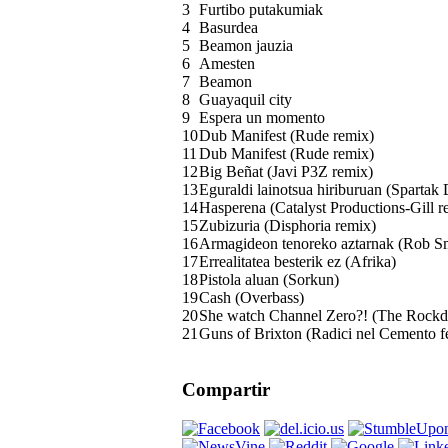
3
Furtibo putakumiak
4
Basurdea
5
Beamon jauzia
6
Amesten
7
Beamon
8
Guayaquil city
9
Espera un momento
10
Dub Manifest (Rude remix)
11
Dub Manifest (Rude remix)
12
Big Beñat (Javi P3Z remix)
13
Eguraldi lainotsua hiriburuan (Spartak 
14
Hasperena (Catalyst Productions-Gill r
15
Zubizuria (Disphoria remix)
16
Armagideon tenoreko aztarnak (Rob Sm
17
Errealitatea besterik ez (Afrika)
18
Pistola aluan (Sorkun)
19
Cash (Overbass)
20
She watch Channel Zero?! (The Rockd
21
Guns of Brixton (Radici nel Cemento 
Compartir