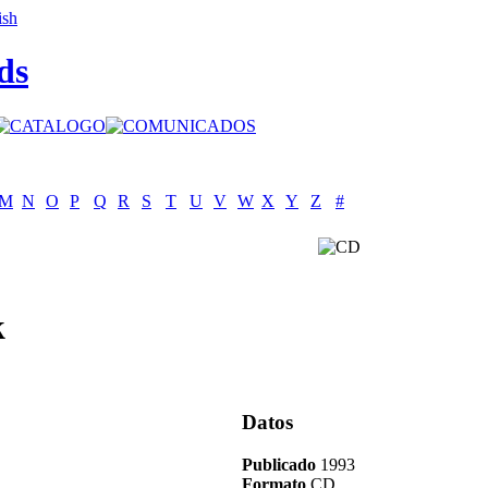
ds
M
N
O
P
Q
R
S
T
U
V
W
X
Y
Z
#
k
Datos
Publicado
1993
Formato
CD