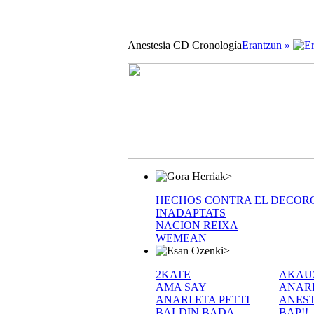
Anestesia CD Cronología
Erantzun »
>
HECHOS CONTRA EL DECOR
INADAPTATS
NACION REIXA
WEMEAN
>
2KATE
AKAU
AMA SAY
ANAR
ANARI ETA PETTI
ANEST
BALDIN BADA
BAP!!