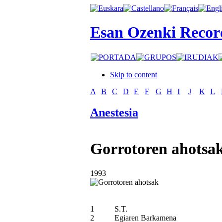
Esan Ozenki Recor
Skip to content
A
B
C
D
E
F
G
H
I
J
K
L
Anestesia
Gorrotoren ahotsa
1993
1
S.T.
2
Egiaren Barkamena