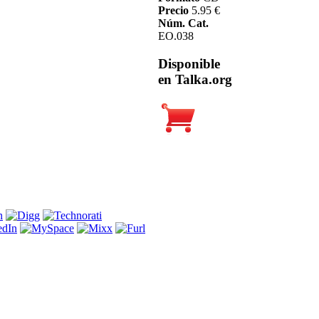
Precio
5.95 €
Núm. Cat.
EO.038
Disponible
en Talka.org