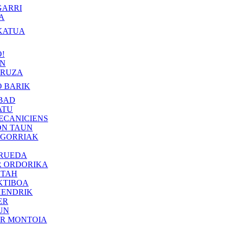
GARRI
A
KATUA
!
IN
RUZA
 BARIK
BAD
ATU
ECANICIENS
ON TAUN
 GORRIAK
 RUEDA
R ORDORIKA
KTAH
KTIBOA
HENDRIK
ER
UN
ER MONTOIA