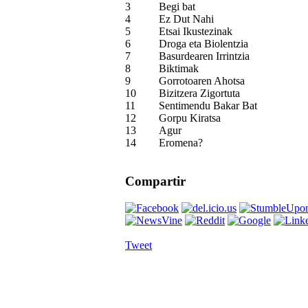
3
Begi bat
4
Ez Dut Nahi
5
Etsai Ikustezinak
6
Droga eta Biolentzia
7
Basurdearen Irrintzia
8
Biktimak
9
Gorrotoaren Ahotsa
10
Bizitzera Zigortuta
11
Sentimendu Bakar Bat
12
Gorpu Kiratsa
13
Agur
14
Eromena?
Compartir
Tweet