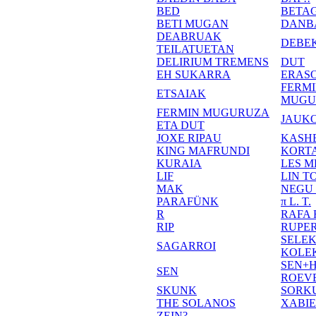
BED
BETA
BETI MUGAN
DANB
DEABRUAK
DEBE
TEILATUETAN
DELIRIUM TREMENS
DUT
EH SUKARRA
ERASO
FERM
ETSAIAK
MUGU
FERMIN MUGURUZA
JAUKO
ETA DUT
JOXE RIPAU
KASH
KING MAFRUNDI
KORT
KURAIA
LES M
LIF
LIN T
MAK
NEGU
PARAFÜNK
π L. T.
R
RAFA
RIP
RUPE
SELE
SAGARROI
KOLE
SEN+
SEN
ROEV
SKUNK
SORK
THE SOLANOS
XABI
ZEIN?