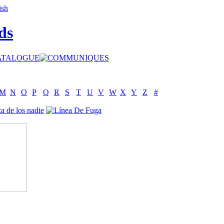
ds
M
N
O
P
Q
R
S
T
U
V
W
X
Y
Z
#