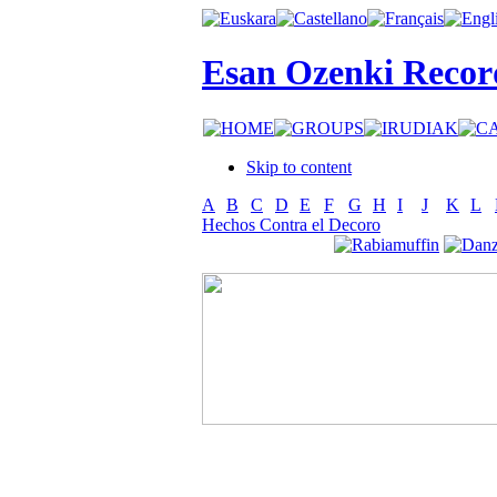
Esan Ozenki Recor
Skip to content
A
B
C
D
E
F
G
H
I
J
K
L
Hechos Contra el Decoro