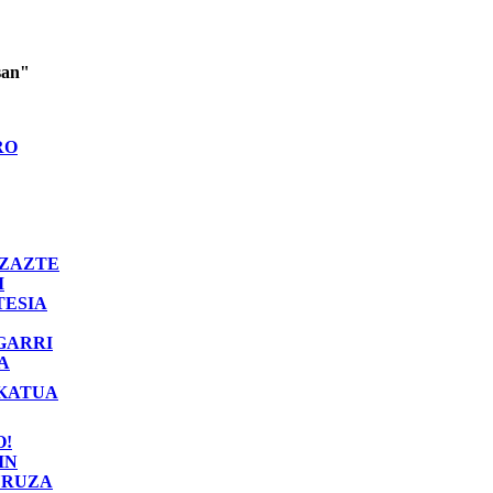
san"
RO
ZAZTE
I
TESIA
GARRI
A
KATUA
O!
IN
RUZA