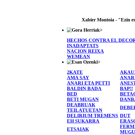
Xabier Montoia - "Ezin e
>
HECHOS CONTRA EL DECO
INADAPTATS
NACION REIXA
WEMEAN
>
2KATE
AKAU
AMA SAY
ANAR
ANARI ETA PETTI
ANES
BALDIN BADA
BAP!!
BED
BETA
BETI MUGAN
DANB
DEABRUAK
DEBE
TEILATUETAN
DELIRIUM TREMENS
DUT
EH SUKARRA
ERAS
FERM
ETSAIAK
MUGU