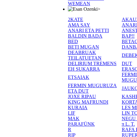
WEMEAN
>
2KATE
AKAU
AMA SAY
ANAR
ANARI ETA PETTI
ANEST
BALDIN BADA
BAP!!
BED
BETA
BETI MUGAN
DANB
DEABRUAK
DEBE
TEILATUETAN
DELIRIUM TREMENS
DUT
EH SUKARRA
ERASO
FERM
ETSAIAK
MUGU
FERMIN MUGURUZA
JAUKO
ETA DUT
JOXE RIPAU
KASH
KING MAFRUNDI
KORT
KURAIA
LES M
LIF
LIN T
MAK
NEGU
PARAFÜNK
π L. T.
R
RAFA
RIP
RUPE