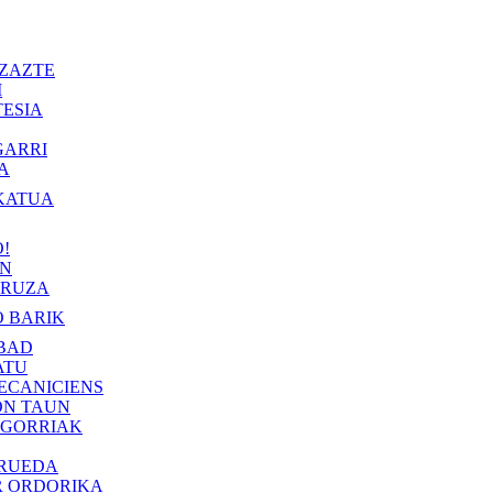
ZAZTE
I
ESIA
GARRI
A
KATUA
!
IN
RUZA
 BARIK
BAD
ATU
ECANICIENS
ON TAUN
 GORRIAK
 RUEDA
R ORDORIKA