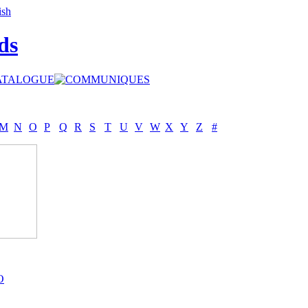
ds
M
N
O
P
Q
R
S
T
U
V
W
X
Y
Z
#
O