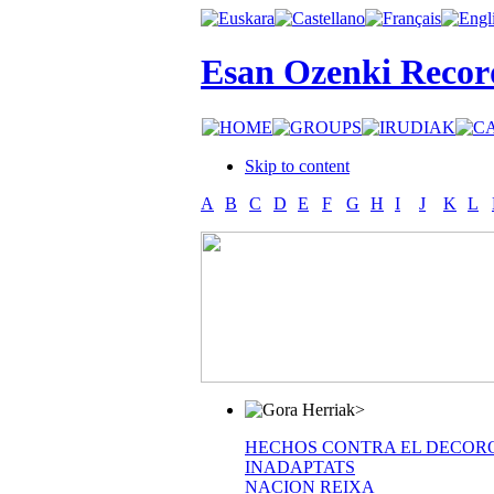
Esan Ozenki Recor
Skip to content
A
B
C
D
E
F
G
H
I
J
K
L
>
HECHOS CONTRA EL DECOR
INADAPTATS
NACION REIXA