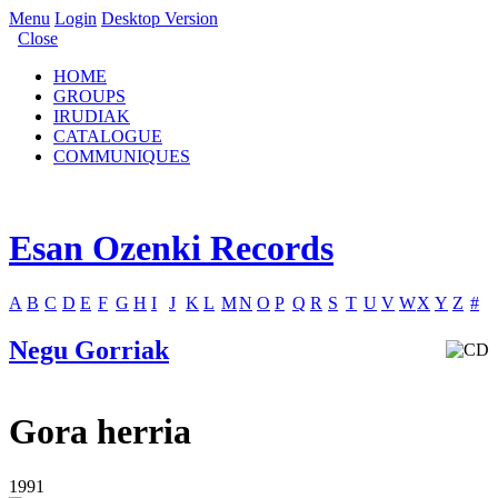
Menu
Login
Desktop Version
Close
HOME
GROUPS
IRUDIAK
CATALOGUE
COMMUNIQUES
Esan Ozenki Records
A
B
C
D
E
F
G
H
I
J
K
L
M
N
O
P
Q
R
S
T
U
V
W
X
Y
Z
#
Negu Gorriak
Gora herria
1991