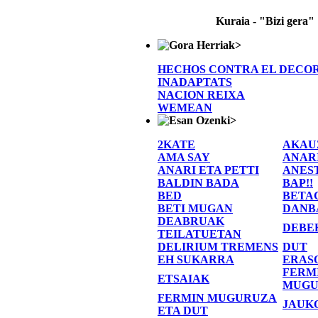
Kuraia - "Bizi gera"
>
HECHOS CONTRA EL DECO
INADAPTATS
NACION REIXA
WEMEAN
>
2KATE
AKAU
AMA SAY
ANAR
ANARI ETA PETTI
ANES
BALDIN BADA
BAP!!
BED
BETA
BETI MUGAN
DANB
DEABRUAK
DEBE
TEILATUETAN
DELIRIUM TREMENS
DUT
EH SUKARRA
ERAS
FERM
ETSAIAK
MUGU
FERMIN MUGURUZA
JAUK
ETA DUT