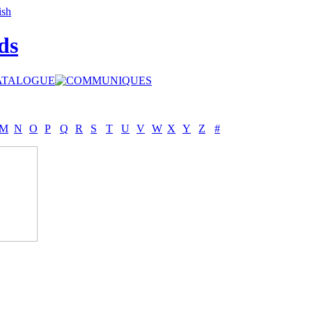
ds
M
N
O
P
Q
R
S
T
U
V
W
X
Y
Z
#