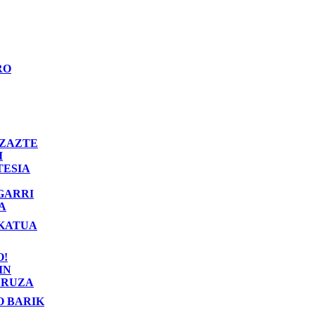
RO
ZAZTE
I
TESIA
GARRI
A
KATUA
O!
IN
RUZA
O BARIK