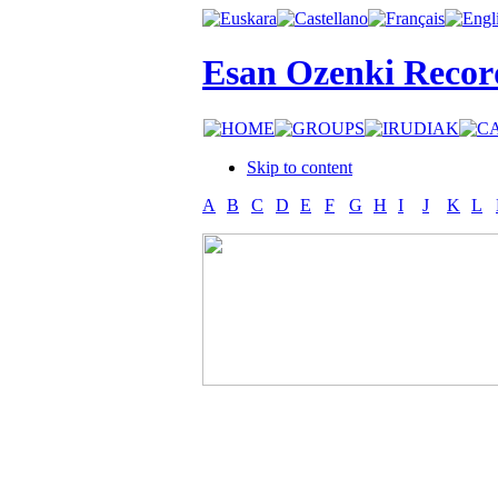
Esan Ozenki Recor
Skip to content
A
B
C
D
E
F
G
H
I
J
K
L