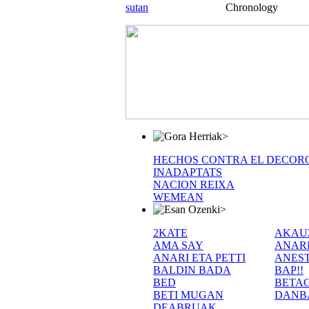
sutan
Chronology
>
HECHOS CONTRA EL DECOR
INADAPTATS
NACION REIXA
WEMEAN
>
2KATE
AKAU
AMA SAY
ANAR
ANARI ETA PETTI
ANEST
BALDIN BADA
BAP!!
BED
BETA
BETI MUGAN
DANB
DEABRUAK