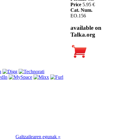
Price
5.95 €
Cat. Num.
EO.156
available on
Talka.org
Galtzailearen egunak »