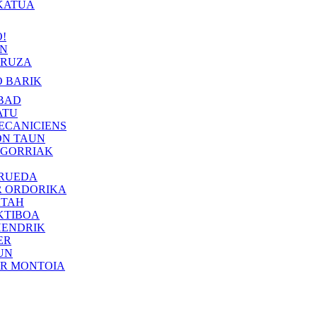
KATUA
!
IN
RUZA
 BARIK
BAD
ATU
ECANICIENS
ON TAUN
 GORRIAK
 RUEDA
R ORDORIKA
KTAH
KTIBOA
HENDRIK
ER
UN
ER MONTOIA