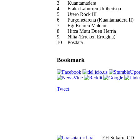
3
Kuantamadera
4
Fraka Laburren Unibertsoa
5
Utero Rock III
6
Furgonetarena (Kuantamadera II)
7
Egi Eriaren Maldan
8
Hitza Mutu Duen Herria
9
Niña (Erreken Erregina)
10
Posdata
Bookmark
Tweet
« Ura
EH Sukarra CD