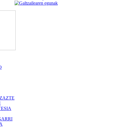
O
ZAZTE
I
ESIA
GARRI
A