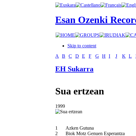
Esan Ozenki Recor
Skip to content
A
B
C
D
E
F
G
H
I
J
K
L
EH Sukarra
Sua ertzean
1999
1
Azken Gutuna
2
Biok Motz Genuen Esperantza