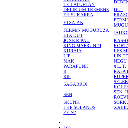
DEBE
TEILATUETAN
DELIRIUM TREMENS
DUT
EH SUKARRA
ERASO
FERM
ETSAIAK
MUGU
FERMIN MUGURUZA
JAUKO
ETA DUT
JOXE RIPAU
KASH
KING MAFRUNDI
KORT
KURAIA
LES M
LIF
LIN T
MAK
NEGU
PARAFÜNK
π L. T.
R
RAFA
RIP
RUPE
SELE
SAGARROI
KOLE
SEN+
SEN
ROEV
SKUNK
SORK
THE SOLANOS
XABI
ZEIN?
Top