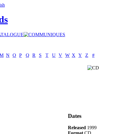
ds
M
N
O
P
Q
R
S
T
U
V
W
X
Y
Z
#
Dates
Released
1999
Format
CD