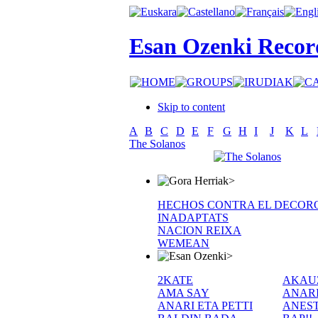
Esan Ozenki Recor
Skip to content
A
B
C
D
E
F
G
H
I
J
K
L
The Solanos
>
HECHOS CONTRA EL DECOR
INADAPTATS
NACION REIXA
WEMEAN
>
2KATE
AKAU
AMA SAY
ANAR
ANARI ETA PETTI
ANEST