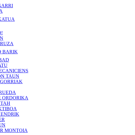
GARRI
A
KATUA
!
IN
RUZA
 BARIK
BAD
ATU
ECANICIENS
ON TAUN
 GORRIAK
 RUEDA
R ORDORIKA
KTAH
KTIBOA
HENDRIK
ER
UN
ER MONTOIA