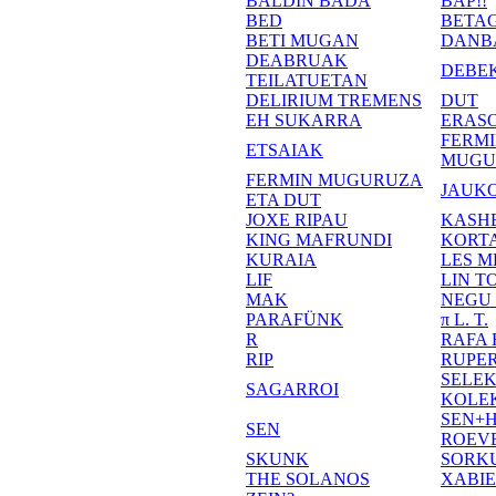
BALDIN BADA
BAP!!
BED
BETA
BETI MUGAN
DANB
DEABRUAK
DEBE
TEILATUETAN
DELIRIUM TREMENS
DUT
EH SUKARRA
ERASO
FERM
ETSAIAK
MUGU
FERMIN MUGURUZA
JAUKO
ETA DUT
JOXE RIPAU
KASH
KING MAFRUNDI
KORT
KURAIA
LES M
LIF
LIN T
MAK
NEGU
PARAFÜNK
π L. T.
R
RAFA
RIP
RUPE
SELE
SAGARROI
KOLE
SEN+
SEN
ROEV
SKUNK
SORK
THE SOLANOS
XABI