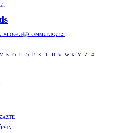
ds
M
N
O
P
Q
R
S
T
U
V
W
X
Y
Z
#
O
ZAZTE
I
ESIA