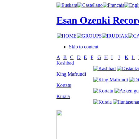
Esan Ozenki Recor
Skip to content
A
B
C
D
E
F
G
H
I
J
K
L
Kashbad
King Mafrundi
Kortatu
Kuraia