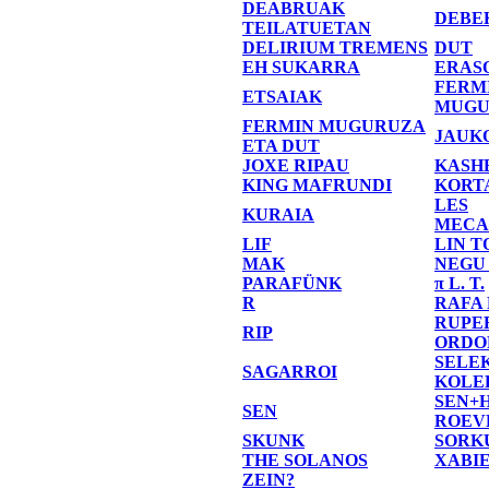
DEABRUAK
DEBE
TEILATUETAN
DELIRIUM TREMENS
DUT
EH SUKARRA
ERAS
FERM
ETSAIAK
MUGU
FERMIN MUGURUZA
JAUK
ETA DUT
JOXE RIPAU
KASH
KING MAFRUNDI
KORT
LES
KURAIA
MECA
LIF
LIN T
MAK
NEGU
PARAFÜNK
π L. T.
R
RAFA
RUPE
RIP
ORDO
SELE
SAGARROI
KOLE
SEN+
SEN
ROEV
SKUNK
SORK
THE SOLANOS
XABI
ZEIN?