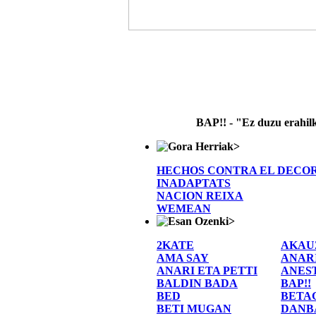
BAP!! - "Ez duzu erahil
>
HECHOS CONTRA EL DECO
INADAPTATS
NACION REIXA
WEMEAN
>
2KATE
AKAU
AMA SAY
ANAR
ANARI ETA PETTI
ANES
BALDIN BADA
BAP!!
BED
BETA
BETI MUGAN
DANB