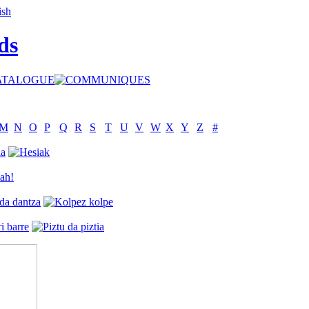
ds
M
N
O
P
Q
R
S
T
U
V
W
X
Y
Z
#