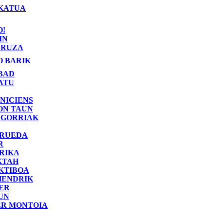
KATUA
O!
IN
RUZA
O BARIK
BAD
ATU
NICIENS
ON TAUN
 GORRIAK
 RUEDA
R
RIKA
KTAH
KTIBOA
HENDRIK
ER
UN
ER MONTOIA