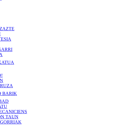
ZAZTE
I
ESIA
GARRI
A
KATUA
!
IN
RUZA
 BARIK
BAD
ATU
ECANICIENS
ON TAUN
 GORRIAK