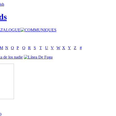
ds
M
N
O
P
Q
R
S
T
U
V
W
X
Y
Z
#
O