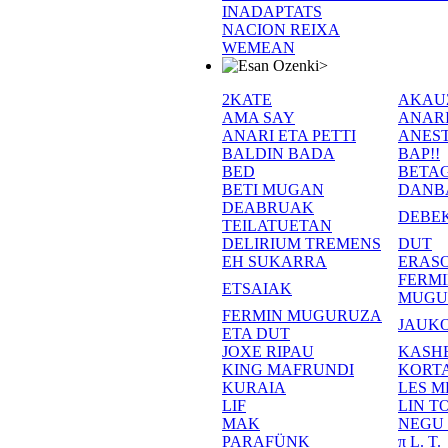
INADAPTATS
NACION REIXA
WEMEAN
>
2KATE
AKAU
AMA SAY
ANAR
ANARI ETA PETTI
ANEST
BALDIN BADA
BAP!!
BED
BETA
BETI MUGAN
DANB
DEABRUAK
DEBE
TEILATUETAN
DELIRIUM TREMENS
DUT
EH SUKARRA
ERASO
FERM
ETSAIAK
MUGU
FERMIN MUGURUZA
JAUKO
ETA DUT
JOXE RIPAU
KASH
KING MAFRUNDI
KORT
KURAIA
LES M
LIF
LIN T
MAK
NEGU
PARAFÜNK
π L. T.