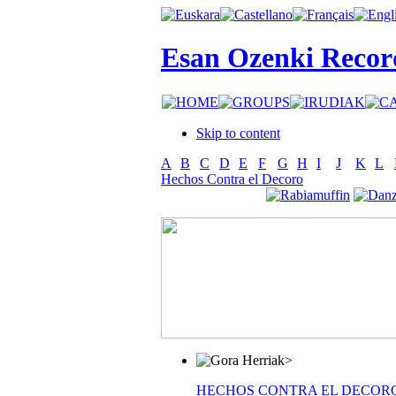
Esan Ozenki Recor
Skip to content
A
B
C
D
E
F
G
H
I
J
K
L
Hechos Contra el Decoro
>
HECHOS CONTRA EL DECOR