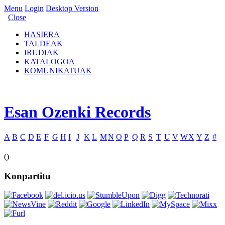
Menu
Login
Desktop Version
Close
HASIERA
TALDEAK
IRUDIAK
KATALOGOA
KOMUNIKATUAK
Esan Ozenki Records
A
B
C
D
E
F
G
H
I
J
K
L
M
N
O
P
Q
R
S
T
U
V
W
X
Y
Z
#
()
Konpartitu