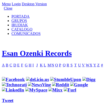
Menu
Login
Desktop Version
Close
PORTADA
GRUPOS
IRUDIAK
CATALOGO
COMUNICADOS
Esan Ozenki Records
A
B
C
D
E
F
G
H
I
J
K
L
M
N
O
P
Q
R
S
T
U
V
W
X
Y
Z
#
Tweet