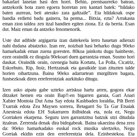
bakarlari lanetan hasi den horri. Behin, prentsaurreko batean,
antzekorik bota zuen egoera horretan zen kantari batek: “hildako
baten aurrean, beti aterako zara galtzaile”. Eta hildakoak ospe
handia erdietsi badu gainera, ba pentsa... Bitxia, ezta? Arrakasta
eman zion taldea zen itzal handien egiten ziona. Ez da berria. Esan
dut. Maiz eman da antzeko fenomenorik.
Uste dut adibide argigarria izan daitekeela lerro hauetan adierazi
nahi dudana abiatzeko. Izan ere, noizbait hasi beharko dugu 90eko
hamarkadak eman zuena goresten. 80koa jainkotu dugu hainbeste,
ezen oraindik ez diogula 90ekoari duen garrantzia eman. Susmo hori
daukat. Oraindik orain, ozenegia baita Kortatu, La Polla, Cicatriz,
Eskorbuto, Rip, Itoiz, Hertzainak eta garaikide izan zituzten talde
horien oihartzuna. Baina 90eko adarrartean murgiltzen bagara,
funtsezkoak diren erreferentziak aurkituko ditugu.
Izen asko aipatu gabe uzteko arriskua hartu arren, gogora ekar
ditzaket hemen eta orain Bap!!-en bigarren garaia, Gari Anari
Xabier Montoia Dut Ama Say edota Kashbaden loraldia, Pilt Berri
Txarrak edota Zea Maysen sorrera, Betagarri Su Ta Gar Etsaiak
Anestesia edota EH Sukarraren ibilbideak eta, nola ez, Negu
Gorriaken ekarpena. Seguru izen garrantzitsu batzuk utzi ditudala
itzalean. Zerrenda denak dira bidegabeak. Baina ukaezina dena zera
da: 90eko hamarkadako euskal rock musika ulertzeko, Negu
Gorriak ekidin ezin den erreferentzia dela. Ezinbestekoa. Eta