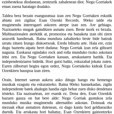
ezinbestekoa diodanean, zentzurik zabalenean diot. Negu Gorriakek
eman zuena haratago doalako.
Taldea bera bezain esanguratsua izan zen Negu Gorriaken eskutik
abiatu zen zigilua: Esan Ozenki Records. 90eko talde eta
mugimendu interesgarri askoren aterpe izan zen. Are gehiago.
Nazioarteko mugak gainditzen asmatu zuen. Beste inork ez bezala.
Multinazionalen aterkitik at, promozioa eta banaketa izan ohi ziren
arazorik handienak. Baina mundura zabaltzeko beste bide batzuk
urratu zituen Irungo diskoetxeak. Eredu bihurtu arte. Hala ere, ezin
dugu baztertu aipatu berri dudana: Negu Gorriak izan zela giltzarri
nagusia. Euskaraz egindako rock and rolla munduko txoko askotara
iritsi zen. Eta Negu Gorriaken kasuan, arrakastaren haritik. Eta
independentziaren bidetik. Hori gutxi balitz, eskuzabal jokatu zuten.
Euren zilborrari begira egon ordez, Negu Gorriakeko kideak Esan
Ozenkiren hauspoa izan ziren.
Orain, Internet sarean aukera asko ditugu hango eta hemengo
musikak ezagutu eta eskuratzeko. Baina 90eko hamarkadan, zigilu
independente batek ahalegin handia egin behar zuen disko dendetara
iristeko. Eta nazioartean, zer esanik ez. Dena den, Esan Ozenkik
bazuen gauza on bat bere alde: Negu Gorriak gustukoa zela
munduko musika mugimendu alternatibo askotan. Doinuak eta
mezuak elkar asmatzen dutenean, ez dago kantu hori geldiaraziko
duenik. Eta arrakasta hori baliatuz, Esan Ozenkiren gainontzeko