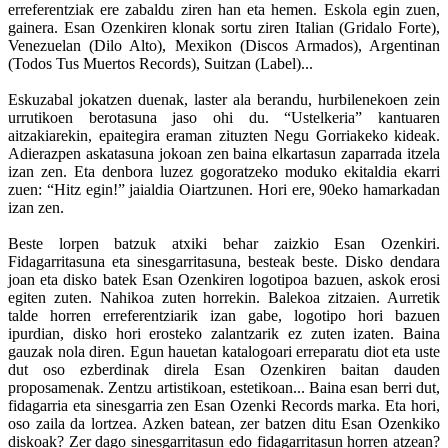
erreferentziak ere zabaldu ziren han eta hemen. Eskola egin zuen,
gainera. Esan Ozenkiren klonak sortu ziren Italian (Gridalo Forte),
Venezuelan (Dilo Alto), Mexikon (Discos Armados), Argentinan
(Todos Tus Muertos Records), Suitzan (Label)...
Eskuzabal jokatzen duenak, laster ala berandu, hurbilenekoen zein
urrutikoen berotasuna jaso ohi du. “Ustelkeria” kantuaren
aitzakiarekin, epaitegira eraman zituzten Negu Gorriakeko kideak.
Adierazpen askatasuna jokoan zen baina elkartasun zaparrada itzela
izan zen. Eta denbora luzez gogoratzeko moduko ekitaldia ekarri
zuen: “Hitz egin!” jaialdia Oiartzunen. Hori ere, 90eko hamarkadan
izan zen.
Beste lorpen batzuk atxiki behar zaizkio Esan Ozenkiri.
Fidagarritasuna eta sinesgarritasuna, besteak beste. Disko dendara
joan eta disko batek Esan Ozenkiren logotipoa bazuen, askok erosi
egiten zuten. Nahikoa zuten horrekin. Balekoa zitzaien. Aurretik
talde horren erreferentziarik izan gabe, logotipo hori bazuen
ipurdian, disko hori erosteko zalantzarik ez zuten izaten. Baina
gauzak nola diren. Egun hauetan katalogoari erreparatu diot eta uste
dut oso ezberdinak direla Esan Ozenkiren baitan dauden
proposamenak. Zentzu artistikoan, estetikoan... Baina esan berri dut,
fidagarria eta sinesgarria zen Esan Ozenki Records marka. Eta hori,
oso zaila da lortzea. Azken batean, zer batzen ditu Esan Ozenkiko
diskoak? Zer dago sinesgarritasun edo fidagarritasun horren atzean?