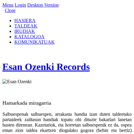
Menu
Login
Desktop Version
Close
HASIERA
TALDEAK
IRUDIAK
KATALOGOA
KOMUNIKATUAK
Esan Ozenki Records
Hamarkada miragarria
Salbuespenak salbuespen, arrakasta handia izan duten taldeetako
partaideek zailtasun handiak topatu ohi dituzte bakarlari lanetan
hasten direnean. Kazetariok, eta horretan salbuespenik ez da, ospea
eman zion taldea ekartzen diogulako gogora (behin eta berriz)