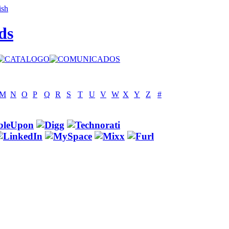
ds
M
N
O
P
Q
R
S
T
U
V
W
X
Y
Z
#