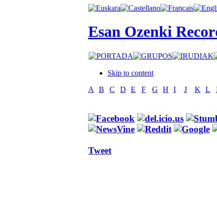
Esan Ozenki Recor
Skip to content
A
B
C
D
E
F
G
H
I
J
K
L
Tweet