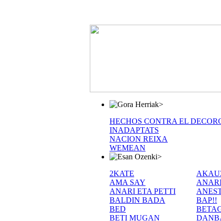
>
HECHOS CONTRA EL DECOR
INADAPTATS
NACION REIXA
WEMEAN
>
2KATE
AKAU
AMA SAY
ANAR
ANARI ETA PETTI
ANEST
BALDIN BADA
BAP!!
BED
BETA
BETI MUGAN
DANB