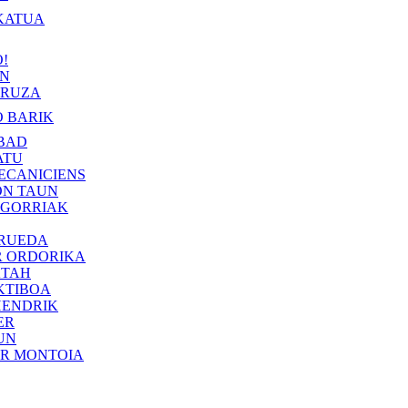
KATUA
!
IN
RUZA
 BARIK
BAD
ATU
ECANICIENS
ON TAUN
 GORRIAK
 RUEDA
R ORDORIKA
KTAH
KTIBOA
HENDRIK
ER
UN
ER MONTOIA