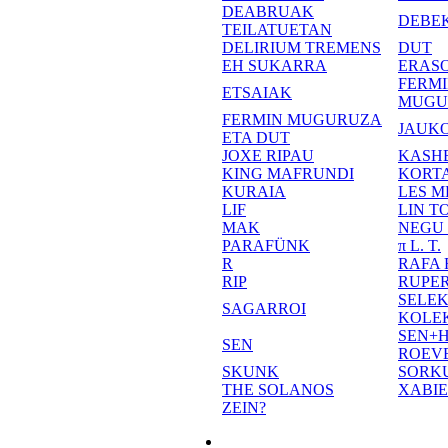
DEABRUAK
DEBE
TEILATUETAN
DELIRIUM TREMENS
DUT
EH SUKARRA
ERASO
FERM
ETSAIAK
MUGU
FERMIN MUGURUZA
JAUKO
ETA DUT
JOXE RIPAU
KASH
KING MAFRUNDI
KORT
KURAIA
LES M
LIF
LIN T
MAK
NEGU
PARAFÜNK
π L. T.
R
RAFA
RIP
RUPE
SELE
SAGARROI
KOLE
SEN+
SEN
ROEV
SKUNK
SORK
THE SOLANOS
XABI
ZEIN?