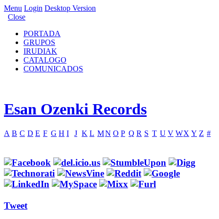
Menu
Login
Desktop Version
Close
PORTADA
GRUPOS
IRUDIAK
CATALOGO
COMUNICADOS
Esan Ozenki Records
A
B
C
D
E
F
G
H
I
J
K
L
M
N
O
P
Q
R
S
T
U
V
W
X
Y
Z
#
Tweet