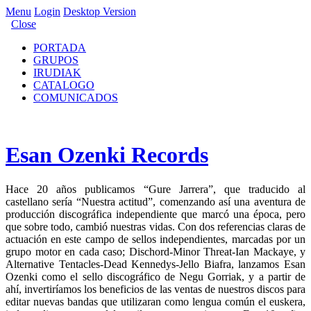
Menu
Login
Desktop Version
Close
PORTADA
GRUPOS
IRUDIAK
CATALOGO
COMUNICADOS
Esan Ozenki Records
Hace 20 años publicamos “Gure Jarrera”, que traducido al
castellano sería “Nuestra actitud”, comenzando así una aventura de
producción discográfica independiente que marcó una época, pero
que sobre todo, cambió nuestras vidas. Con dos referencias claras de
actuación en este campo de sellos independientes, marcadas por un
grupo motor en cada caso; Dischord-Minor Threat-Ian Mackaye, y
Alternative Tentacles-Dead Kennedys-Jello Biafra, lanzamos Esan
Ozenki como el sello discográfico de Negu Gorriak, y a partir de
ahí, invertiríamos los beneficios de las ventas de nuestros discos para
editar nuevas bandas que utilizaran como lengua común el euskera,