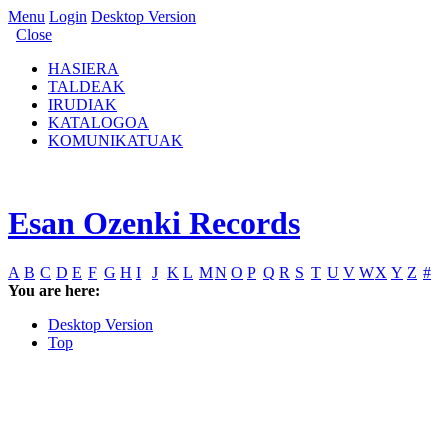
Menu
Login
Desktop Version
Close
HASIERA
TALDEAK
IRUDIAK
KATALOGOA
KOMUNIKATUAK
Esan Ozenki Records
A
B
C
D
E
F
G
H
I
J
K
L
M
N
O
P
Q
R
S
T
U
V
W
X
Y
Z
#
You are here:
Desktop Version
Top