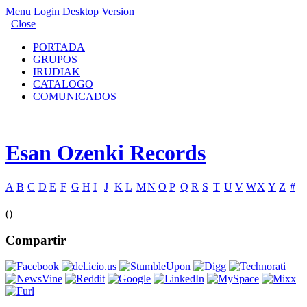
Menu
Login
Desktop Version
Close
PORTADA
GRUPOS
IRUDIAK
CATALOGO
COMUNICADOS
Esan Ozenki Records
A
B
C
D
E
F
G
H
I
J
K
L
M
N
O
P
Q
R
S
T
U
V
W
X
Y
Z
#
()
Compartir