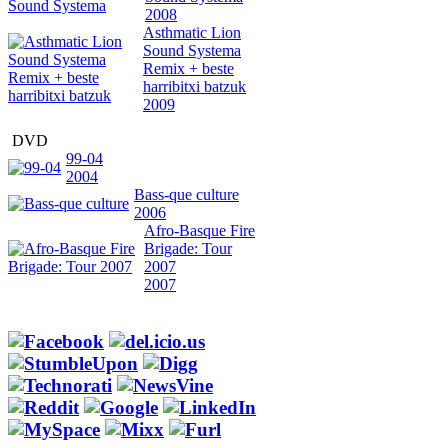
2008
Asthmatic Lion
Sound Systema
Remix + beste
harribitxi batzuk
2009
DVD
99-04
2004
Bass-que culture
2006
Afro-Basque Fire
Brigade: Tour
2007
2007