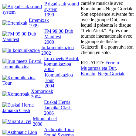
carrière musicale avec
Brigadistak sound
Kortatu puis Negu Gorriak.
system
Son expérience suivante fut
1999
avec le groupe Dut, avec
Erremixak
lequel il présenta le disque
1999
"Ireki Ateak". Après une
FM 99.00 Dub
tournée internationale avec
Manifest
le groupe de théâtre
2000
Gaitzerdi, il a poursuivi son
In-komunikazioa
chemin en solo.
2002
Irun meets Bristol:
RELATED:
Fermin
komunikazioa
Muguruza eta Dut
,
2003
Kortatu
,
Negu Gorriak
Komunikazioa
Tour
2004
Xomorroak
2004
Euskal Herria
Jamaika Clash
2006
Mirant al cel
2008
Asthmatic Lion
Sound Systema