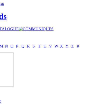
ds
M
N
O
P
Q
R
S
T
U
V
W
X
Y
Z
#
O