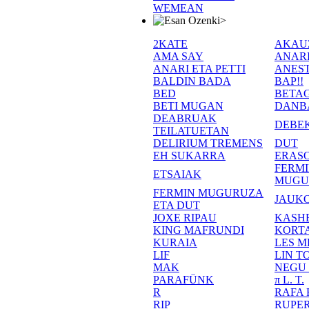
WEMEAN
>
2KATE
AKAU
AMA SAY
ANAR
ANARI ETA PETTI
ANEST
BALDIN BADA
BAP!!
BED
BETA
BETI MUGAN
DANB
DEABRUAK
DEBE
TEILATUETAN
DELIRIUM TREMENS
DUT
EH SUKARRA
ERASO
FERM
ETSAIAK
MUGU
FERMIN MUGURUZA
JAUKO
ETA DUT
JOXE RIPAU
KASH
KING MAFRUNDI
KORT
KURAIA
LES M
LIF
LIN T
MAK
NEGU
PARAFÜNK
π L. T.
R
RAFA
RIP
RUPE