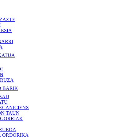
ZAZTE
I
ESIA
GARRI
A
KATUA
!
IN
RUZA
 BARIK
BAD
ATU
ECANICIENS
ON TAUN
 GORRIAK
 RUEDA
R ORDORIKA