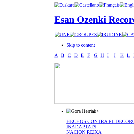
Esan Ozenki Recor
Skip to content
A
B
C
D
E
F
G
H
I
J
K
L
>
HECHOS CONTRA EL DECOR
INADAPTATS
NACION REIXA