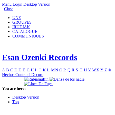
Menu
Login
Desktop Version
Close
UNE
GROUPES
IRUDIAK
CATALOGUE
COMMUNIQUES
Esan Ozenki Records
A
B
C
D
E
F
G
H
I
J
K
L
M
N
O
P
Q
R
S
T
U
V
W
X
Y
Z
#
Hechos Contra el Decoro
You are here:
Desktop Version
Top