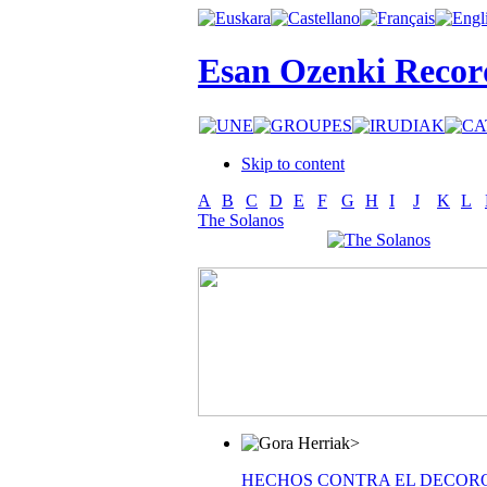
Esan Ozenki Recor
Skip to content
A
B
C
D
E
F
G
H
I
J
K
L
The Solanos
>
HECHOS CONTRA EL DECOR