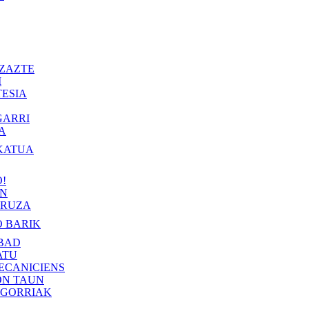
ZAZTE
I
ESIA
GARRI
A
KATUA
!
IN
RUZA
 BARIK
BAD
ATU
ECANICIENS
ON TAUN
 GORRIAK