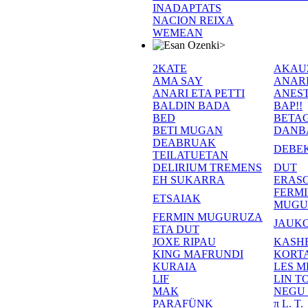
INADAPTATS
NACION REIXA
WEMEAN
>
2KATE
AKAU
AMA SAY
ANAR
ANARI ETA PETTI
ANEST
BALDIN BADA
BAP!!
BED
BETA
BETI MUGAN
DANB
DEABRUAK
DEBE
TEILATUETAN
DELIRIUM TREMENS
DUT
EH SUKARRA
ERASO
FERM
ETSAIAK
MUGU
FERMIN MUGURUZA
JAUKO
ETA DUT
JOXE RIPAU
KASH
KING MAFRUNDI
KORT
KURAIA
LES M
LIF
LIN T
MAK
NEGU
PARAFÜNK
π L. T.