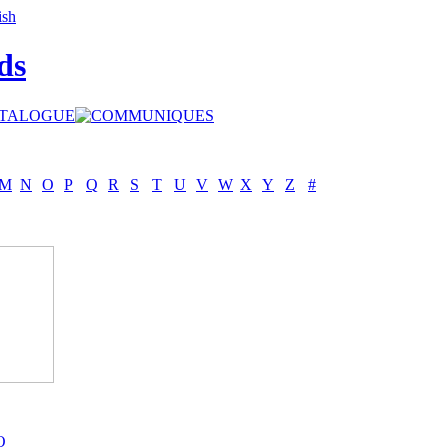
ds
M
N
O
P
Q
R
S
T
U
V
W
X
Y
Z
#
O