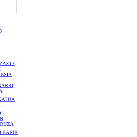
O
ZAZTE
I
ESIA
GARRI
A
KATUA
!
IN
RUZA
 BARIK