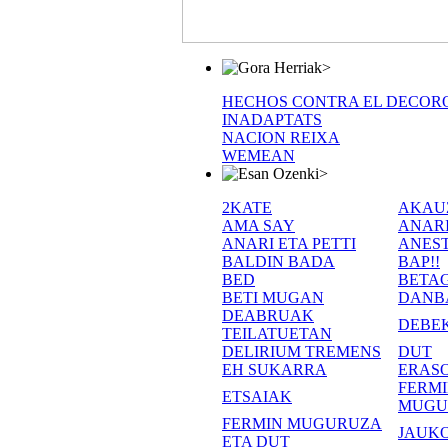
>
HECHOS CONTRA EL DECOR
INADAPTATS
NACION REIXA
WEMEAN
>
2KATE
AKAU
AMA SAY
ANAR
ANARI ETA PETTI
ANEST
BALDIN BADA
BAP!!
BED
BETA
BETI MUGAN
DANB
DEABRUAK
DEBE
TEILATUETAN
DELIRIUM TREMENS
DUT
EH SUKARRA
ERASO
FERM
ETSAIAK
MUGU
FERMIN MUGURUZA
JAUKO
ETA DUT