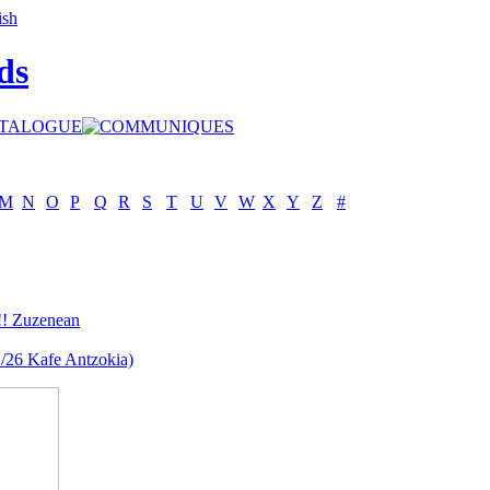
ds
M
N
O
P
Q
R
S
T
U
V
W
X
Y
Z
#