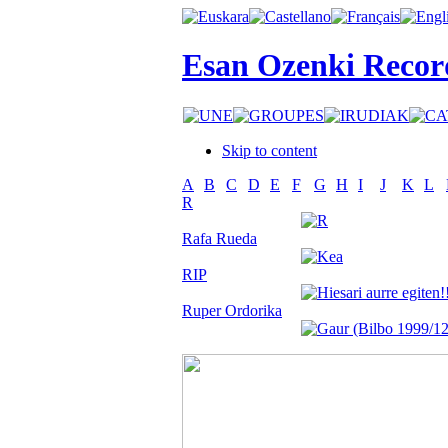
Esan Ozenki Recor
Skip to content
A
B
C
D
E
F
G
H
I
J
K
L
R
Rafa Rueda
RIP
Ruper Ordorika