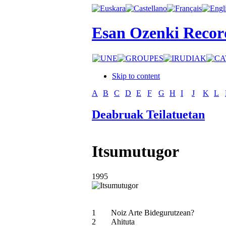
Esan Ozenki Recor
Skip to content
A
B
C
D
E
F
G
H
I
J
K
L
Deabruak Teilatuetan
Itsumutugor
1995
1
Noiz Arte Bidegurutzean?
2
Ahituta