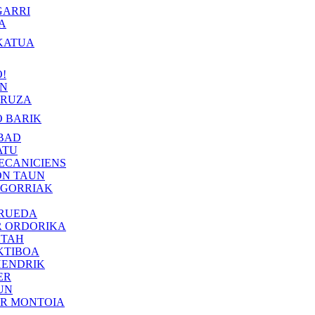
GARRI
A
KATUA
!
IN
RUZA
 BARIK
BAD
ATU
ECANICIENS
ON TAUN
 GORRIAK
 RUEDA
R ORDORIKA
KTAH
KTIBOA
HENDRIK
ER
UN
ER MONTOIA