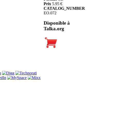
Prix
5.95 €
CATALOG_NUMBER
EO.072
Disponible à
Talka.org