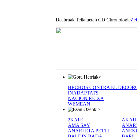
Deabruak Teilatuetan CD Chronologie
Zei
>
HECHOS CONTRA EL DECOR
INADAPTATS
NACION REIXA
WEMEAN
>
2KATE
AKAU
AMA SAY
ANAR
ANARI ETA PETTI
ANEST
BALDIN BADA
BAP!!