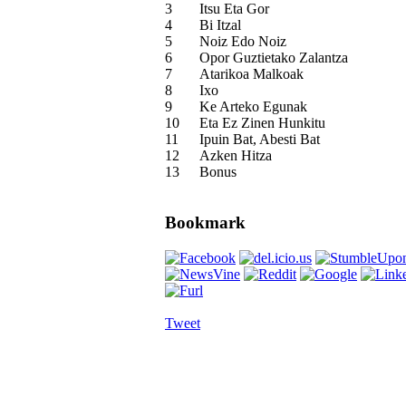
3
Itsu Eta Gor
4
Bi Itzal
5
Noiz Edo Noiz
6
Opor Guztietako Zalantza
7
Atarikoa Malkoak
8
Ixo
9
Ke Arteko Egunak
10
Eta Ez Zinen Hunkitu
11
Ipuin Bat, Abesti Bat
12
Azken Hitza
13
Bonus
Bookmark
Tweet