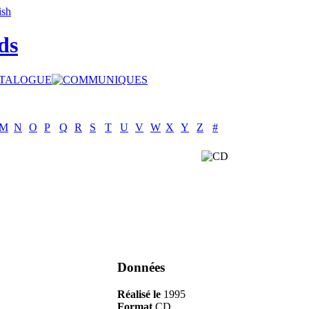
ds
M
N
O
P
Q
R
S
T
U
V
W
X
Y
Z
#
Données
Réalisé le
1995
Format
CD