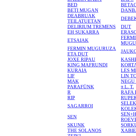
BED
BETA
BETI MUGAN
DANB
DEABRUAK
DEBE
TEILATUETAN
DELIRIUM TREMENS
DUT
EH SUKARRA
ERASO
FERM
ETSAIAK
MUGU
FERMIN MUGURUZA
JAUKO
ETA DUT
JOXE RIPAU
KASH
KING MAFRUNDI
KORT
KURAIA
LES M
LIF
LIN T
MAK
NEGU
PARAFÜNK
π L. T.
R
RAFA
RIP
RUPE
SELE
SAGARROI
KOLE
SEN+
SEN
ROEV
SKUNK
SORK
THE SOLANOS
XABI
ZEIN?