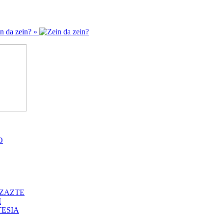
n da zein? »
O
ZAZTE
I
ESIA