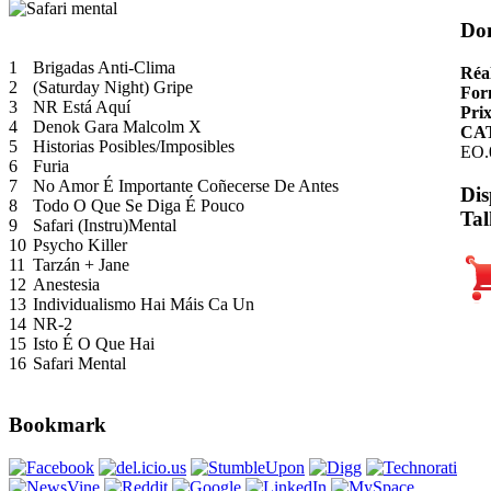
Do
1
Brigadas Anti-Clima
Réal
2
(Saturday Night) Gripe
For
3
NR Está Aquí
Pri
4
Denok Gara Malcolm X
CA
5
Historias Posibles/Imposibles
EO.
6
Furia
7
No Amor É Importante Coñecerse De Antes
Dis
8
Todo O Que Se Diga É Pouco
Tal
9
Safari (Instru)Mental
10
Psycho Killer
11
Tarzán + Jane
12
Anestesia
13
Individualismo Hai Máis Ca Un
14
NR-2
15
Isto É O Que Hai
16
Safari Mental
Bookmark