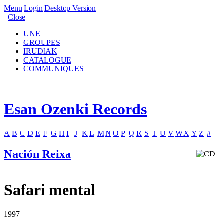
Menu
Login
Desktop Version
Close
UNE
GROUPES
IRUDIAK
CATALOGUE
COMMUNIQUES
Esan Ozenki Records
A
B
C
D
E
F
G
H
I
J
K
L
M
N
O
P
Q
R
S
T
U
V
W
X
Y
Z
#
Nación Reixa
Safari mental
1997