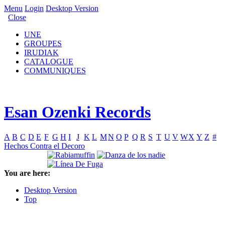
Menu
Login
Desktop Version
Close
UNE
GROUPES
IRUDIAK
CATALOGUE
COMMUNIQUES
Esan Ozenki Records
A
B
C
D
E
F
G
H
I
J
K
L
M
N
O
P
Q
R
S
T
U
V
W
X
Y
Z
#
Hechos Contra el Decoro
You are here:
Desktop Version
Top