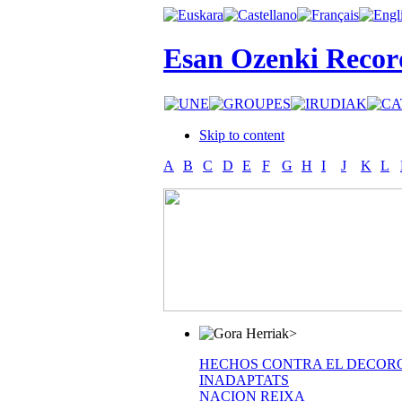
Esan Ozenki Recor
Skip to content
A
B
C
D
E
F
G
H
I
J
K
L
>
HECHOS CONTRA EL DECOR
INADAPTATS
NACION REIXA