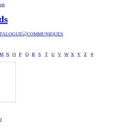
ds
M
N
O
P
Q
R
S
T
U
V
W
X
Y
Z
#
O