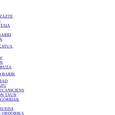
ZAZTE
I
ESIA
GARRI
A
KATUA
!
IN
RUZA
 BARIK
BAD
ATU
ECANICIENS
ON TAUN
 GORRIAK
 RUEDA
R ORDORIKA