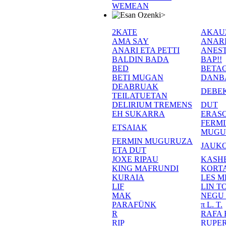
WEMEAN
>
2KATE
AKAU
AMA SAY
ANAR
ANARI ETA PETTI
ANEST
BALDIN BADA
BAP!!
BED
BETA
BETI MUGAN
DANB
DEABRUAK
DEBE
TEILATUETAN
DELIRIUM TREMENS
DUT
EH SUKARRA
ERASO
FERM
ETSAIAK
MUGU
FERMIN MUGURUZA
JAUKO
ETA DUT
JOXE RIPAU
KASH
KING MAFRUNDI
KORT
KURAIA
LES M
LIF
LIN T
MAK
NEGU
PARAFÜNK
π L. T.
R
RAFA
RIP
RUPE