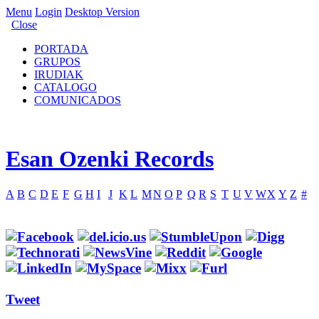
Menu
Login
Desktop Version
Close
PORTADA
GRUPOS
IRUDIAK
CATALOGO
COMUNICADOS
Esan Ozenki Records
A
B
C
D
E
F
G
H
I
J
K
L
M
N
O
P
Q
R
S
T
U
V
W
X
Y
Z
#
Tweet