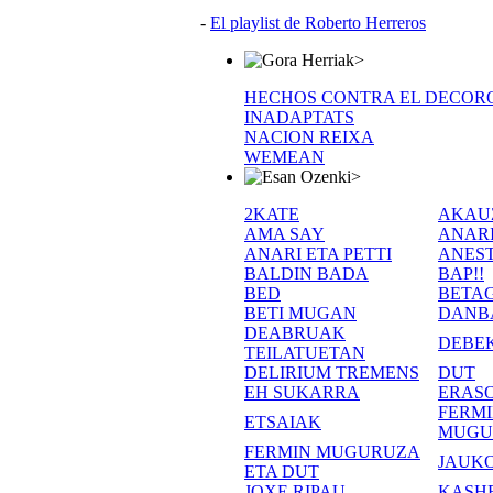
-
El playlist de Roberto Herreros
>
HECHOS CONTRA EL DECOR
INADAPTATS
NACION REIXA
WEMEAN
>
2KATE
AKAU
AMA SAY
ANAR
ANARI ETA PETTI
ANEST
BALDIN BADA
BAP!!
BED
BETA
BETI MUGAN
DANB
DEABRUAK
DEBE
TEILATUETAN
DELIRIUM TREMENS
DUT
EH SUKARRA
ERASO
FERM
ETSAIAK
MUGU
FERMIN MUGURUZA
JAUKO
ETA DUT
JOXE RIPAU
KASH