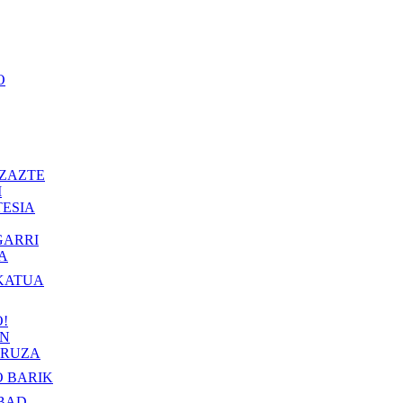
O
ZAZTE
I
ESIA
GARRI
A
KATUA
!
IN
RUZA
 BARIK
BAD