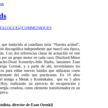
ds
que traducido al castellano sería “Nuestra actitud”,
ón discográfica independiente que marcó una época,
as. Con dos referencias claras de actuación en este
s por un grupo motor en cada caso; Dischord-Minor
tacles-Dead Kennedys-Jello Biafra, lanzamos Esan
egu Gorriak, y a partir de ahí, invertiríamos los
scos para editar nuevas bandas que utilizaran como
temente del estilo que practicaran. En 10 años
 el testigo a Metak y Kontrakalea, que en 5 años
 Hoy, realizando un ejercicio de recuperación y
energía creadora, como elemento transformador en un
época.
alista, director de Esan Ozenki
]