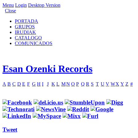
Menu
Login
Desktop Version
Close
PORTADA
GRUPOS
IRUDIAK
CATALOGO
COMUNICADOS
Esan Ozenki Records
A
B
C
D
E
F
G
H
I
J
K
L
M
N
O
P
Q
R
S
T
U
V
W
X
Y
Z
#
Tweet