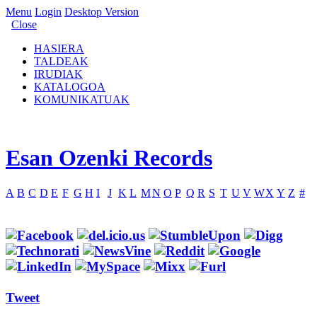
Menu
Login
Desktop Version
Close
HASIERA
TALDEAK
IRUDIAK
KATALOGOA
KOMUNIKATUAK
Esan Ozenki Records
A
B
C
D
E
F
G
H
I
J
K
L
M
N
O
P
Q
R
S
T
U
V
W
X
Y
Z
#
Tweet