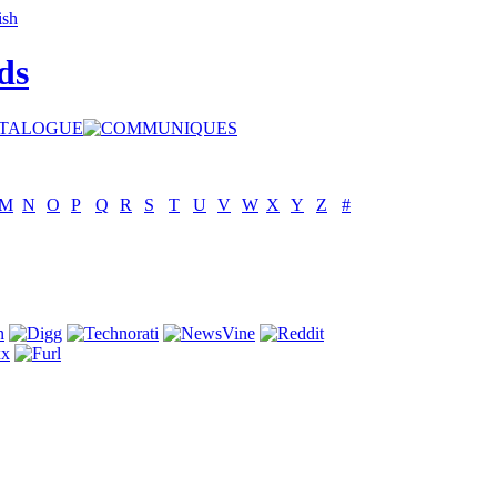
ds
M
N
O
P
Q
R
S
T
U
V
W
X
Y
Z
#