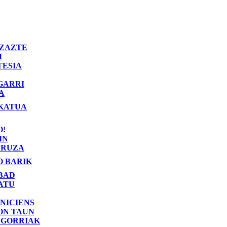
ZAZTE
I
TESIA
GARRI
A
KATUA
O!
IN
RUZA
O BARIK
BAD
ATU
NICIENS
ON TAUN
 GORRIAK