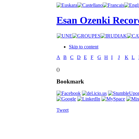
Esan Ozenki Recor
Skip to content
A
B
C
D
E
F
G
H
I
J
K
L
()
Bookmark
Tweet