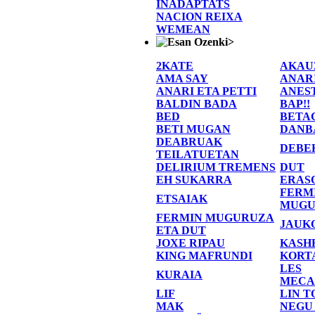
INADAPTATS
NACION REIXA
WEMEAN
>
2KATE
AKAU
AMA SAY
ANAR
ANARI ETA PETTI
ANES
BALDIN BADA
BAP!!
BED
BETA
BETI MUGAN
DANB
DEABRUAK
DEBE
TEILATUETAN
DELIRIUM TREMENS
DUT
EH SUKARRA
ERAS
FERM
ETSAIAK
MUGU
FERMIN MUGURUZA
JAUK
ETA DUT
JOXE RIPAU
KASH
KING MAFRUNDI
KORT
LES
KURAIA
MECA
LIF
LIN T
MAK
NEGU