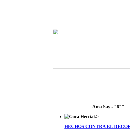
Ama Say - "6""
>
HECHOS CONTRA EL DECO