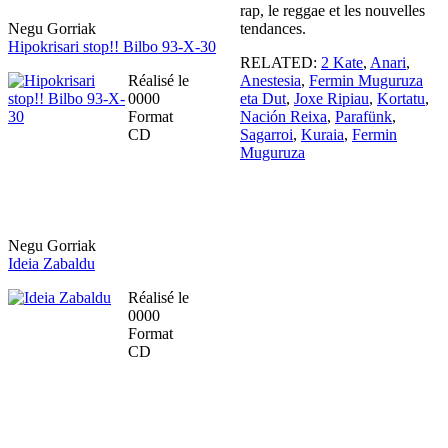
rap, le reggae et les nouvelles
Negu Gorriak
tendances.
Hipokrisari stop!! Bilbo 93-X-30
RELATED:
2 Kate
,
Anari
,
Réalisé le
Anestesia
,
Fermin Muguruza
0000
eta Dut
,
Joxe Ripiau
,
Kortatu
,
Format
Nación Reixa
,
Parafünk
,
CD
Sagarroi
,
Kuraia
,
Fermin
Muguruza
Negu Gorriak
Ideia Zabaldu
Réalisé le
0000
Format
CD