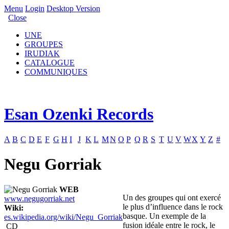
Menu
Login
Desktop Version
Close
UNE
GROUPES
IRUDIAK
CATALOGUE
COMMUNIQUES
Esan Ozenki Records
A
B
C
D
E
F
G
H
I
J
K
L
M
N
O
P
Q
R
S
T
U
V
W
X
Y
Z
#
Negu Gorriak
WEB
Un des groupes qui ont exercé
www.negugorriak.net
le plus d’influence dans le rock
Wiki:
basque. Un exemple de la
es.wikipedia.org/wiki/Negu_Gorriak
fusion idéale entre le rock, le
CD